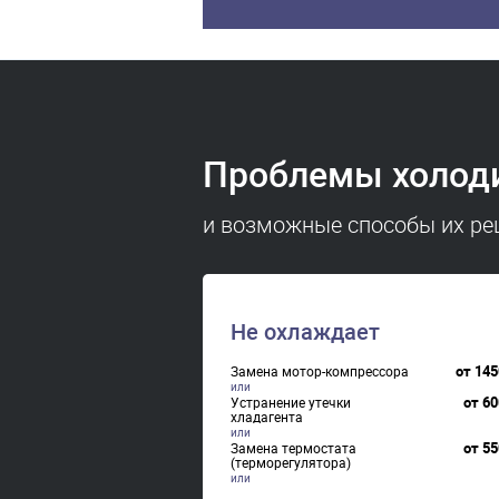
Проблемы холоди
и возможные способы их р
Не охлаждает
от
145
Замена мотор-компрессора
от
60
Устранение утечки
хладагента
от
55
Замена термостата
(терморегулятора)
от
90
Ремонт платы(модуля