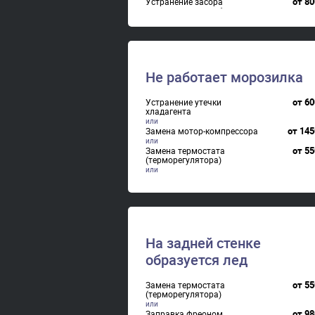
от
80
Устранение засора
капиллярного трубопровода
от
120
Замена электросхемы
Не работает морозилка
от
60
Устранение утечки
хладагента
от
145
Замена мотор-компрессора
от
55
Замена термостата
(терморегулятора)
от
90
Ремонт платы(модуля
управления)
от
80
Устранение засора
капиллярного трубопровода
На задней стенке
образуется лед
от
55
Замена термостата
(терморегулятора)
от
98
Заправка фреоном