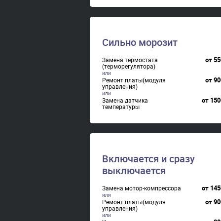
управления)
от
98
Заправка фреоном
от
160
Ремонт испарителя
Сильно морозит
от
120
Замена нагревателя
испарителя
от
55
Замена термостата
(терморегулятора)
от
90
Ремонт платы(модуля
управления)
от
150
Замена датчика
температуры
от
145
Ремонт воздушного датчика
температуры морозильного
отделения.
Включается и сразу
выключается
от
145
Замена мотор-компрессора
от
90
Ремонт платы(модуля
управления)