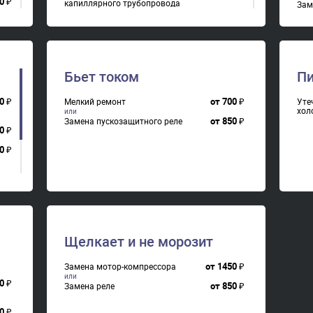
0
₽
капиллярного трубопровода
Зам
от
1450
₽
Замена мотор-компрессора
0
₽
Бьет током
П
0
₽
от
700
₽
Мелкий ремонт
Уте
хол
от
850
₽
Замена пускозащитного реле
0
₽
0
₽
0
₽
0
₽
Щелкает и не морозит
от
1450
₽
Замена мотор-компрессора
0
₽
от
850
₽
Замена реле
0
₽