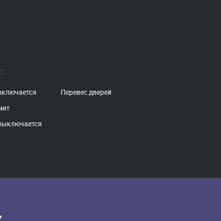
:
включается
Перевес дверей
мит
выключается