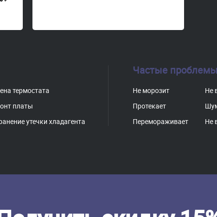
Частые проблемы
ена термостата
Не морозит
Не 
онт платы
Протекает
Шу
ранение утечки хладагента
Перемораживает
Не 