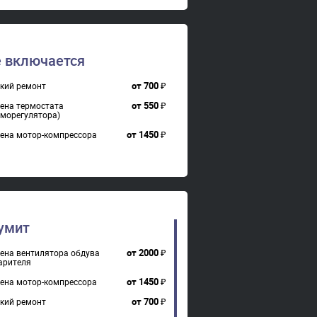
от
900
₽
онт платы(модуля
авления)
 включается
от
700
₽
кий ремонт
от
550
₽
ена термостата
рморегулятора)
от
1450
₽
ена мотор-компрессора
умит
от
2000
₽
ена вентилятора обдува
арителя
от
1450
₽
ена мотор-компрессора
от
700
₽
кий ремонт