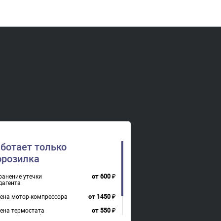
ботает только
розилка
от
600
₽
ранение утечки
дагента
от
1450
₽
ена мотор-компрессора
от
550
₽
ена термостата
рморегулятора)