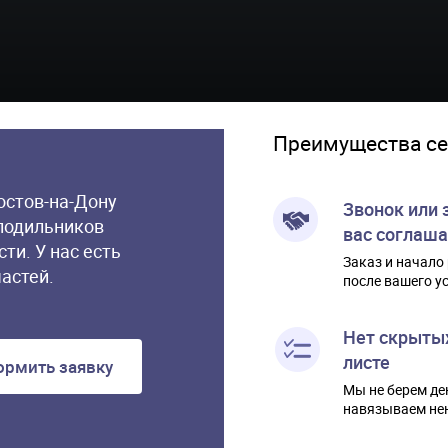
Преимущества се
Ростов-на-Дону
Звонок или 
лодильников
вас соглаша
сти. У нас есть
Заказ и начало
астей.
после вашего у
Нет скрытых
листе
рмить заявку
Мы не берем ден
навязываем не