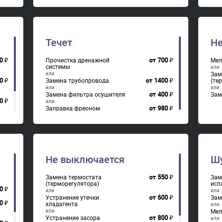
от
650
₽
Замена нагревателя оттайки.
Рем
упр
0
₽
от
600
₽
Устранение утечки
хладагента
0
₽
Течет
Не
0
₽
0
₽
от
700
₽
Прочистка дренажной
Мел
системы
Зам
0
₽
от
1400
₽
Замена трубопровода
(те
от
400
₽
Замена фильтра осушителя
Зам
0
₽
от
980
₽
Заправка фреоном
0
₽
Не выключается
Ш
от
550
₽
Замена термостата
Зам
(терморегулятора)
исп
0
₽
от
600
₽
Устранение утечки
Зам
0
₽
хладагента
Мел
от
800
₽
Устранение засора