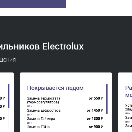
льников Electrolux
ешения
Покрывается льдом
Ра
мо
0
₽
от
550
₽
Замена термостата
(терморегулятора)
Уст
0
₽
хла
от
1450
₽
Замена дефростера
Зам
0
₽
от
1300
₽
Замена Таймера
Зам
от
900
₽
Замена ТЭНа
(те
0
₽