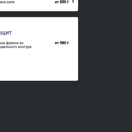
от
850
₽
ена реле
ищит
от
980
₽
чка фреона из
одильного контура